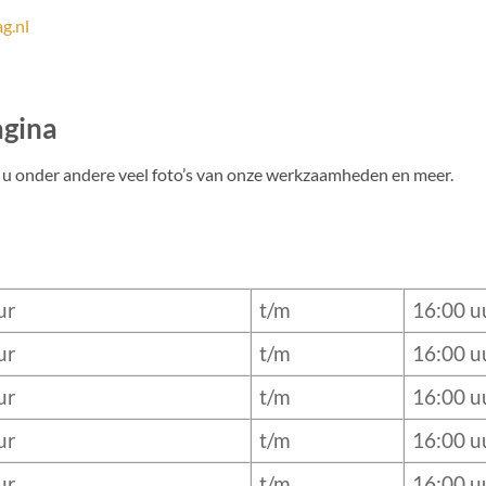
g.nl
agina
u onder andere veel foto’s van onze werkzaamheden en meer.
ur
t/m
16:00 u
ur
t/m
16:00 u
ur
t/m
16:00 u
ur
t/m
16:00 u
ur
t/m
16:00 u