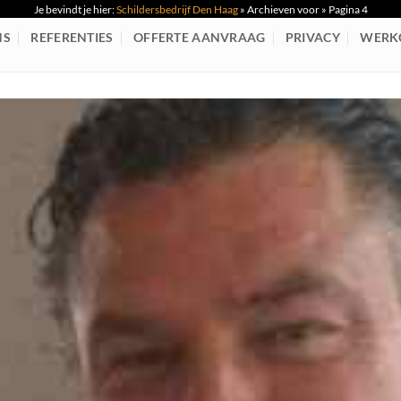
Je bevindt je hier:
Schildersbedrijf Den Haag
»
Archieven voor
»
Pagina 4
NS
REFERENTIES
OFFERTE AANVRAAG
PRIVACY
WERK