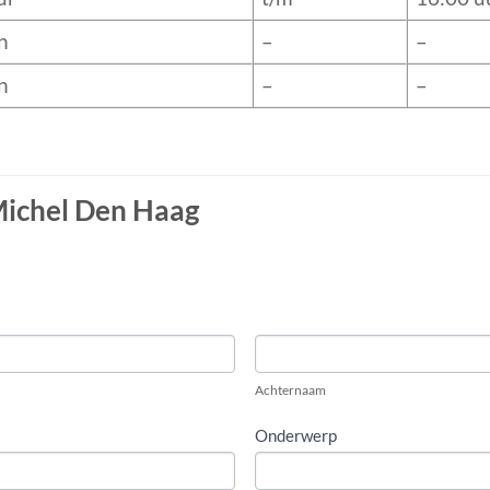
n
–
–
n
–
–
Michel Den Haag
Achternaam
Onderwerp