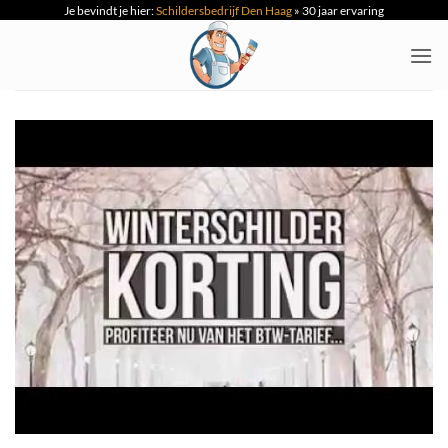
Je bevindt je hier:
Schildersbedrijf Den Haag
»
30 jaar ervaring
Ga
naar
inhoud