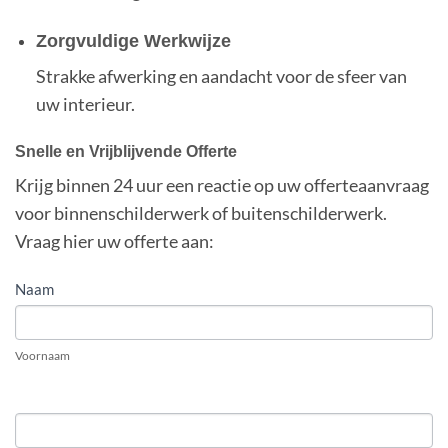
Zorgvuldige Werkwijze
Strakke afwerking en aandacht voor de sfeer van
uw interieur.
Snelle en Vrijblijvende Offerte
Krijg binnen 24 uur een reactie op uw offerteaanvraag
voor binnenschilderwerk of buitenschilderwerk.
Vraag hier uw offerte aan:
OFFERTE
Naam
AANVRAGEN
VRIJBLIJVEND
Voornaam
EN
KOSTENLOOS