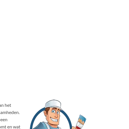
an het
zaamheden.
 een
omt en wat