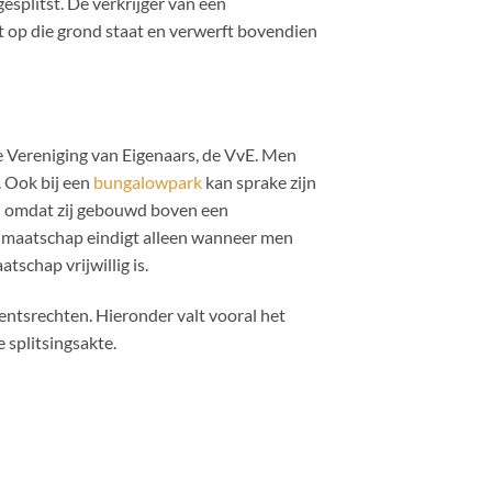
esplitst. De verkrijger van een
op die grond staat en verwerft bovendien
 Vereniging van Eigenaars, de VvE. Men
 Ook bij een
bungalowpark
kan sprake zijn
d omdat zij gebouwd boven een
dmaatschap eindigt alleen wanneer men
schap vrijwillig is.
ntsrechten. Hieronder valt vooral het
 splitsingsakte.