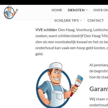
Ga
naar
HOME
DIENSTEN
OVER O
inhoud
SCHILDER TIPS
CONTACT
VVE schilder
Den Haag, Voorburg, Leidschen
zoeken, want schildersbedrijf Den Haag ‘Mi
zien als een noodzakelijk kwaad en het zo la
onderhoud kan vaak een hoop geld kosten, d
geld.
Al jarenlan
de begroti
hoe de staa
Garan
Wij staan v
onderhouds