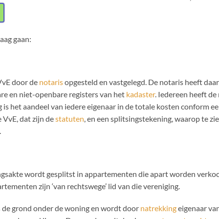
raag gaan:
 VvE door de
notaris
opgesteld en vastgelegd. De notaris heeft daa
are en niet-openbare registers van het
kadaster
. Iedereen heeft d
ing is het aandeel van iedere eigenaar in de totale kosten conform 
 VvE, dat zijn de
statuten
, en een splitsingstekening, waarop te zi
.
ngsakte wordt gesplitst in appartementen die apart worden verkoc
tementen zijn ‘van rechtswege’ lid van die vereniging.
ts de grond onder de woning en wordt door
natrekking
eigenaar van