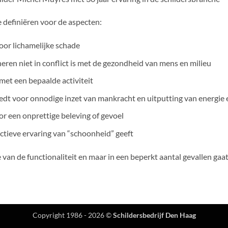
e definiëren voor de aspecten:
oor lichamelijke schade
ren niet in conflict is met de gezondheid van mens en milieu
met een bepaalde activiteit
dt voor onnodige inzet van mankracht en uitputting van energie 
r een onprettige beleving of gevoel
ectieve ervaring van “schoonheid” geeft
e van de functionaliteit en maar in een beperkt aantal gevallen gaa
Copyright 1986 - 2026 ©
Schildersbedrijf Den Haag