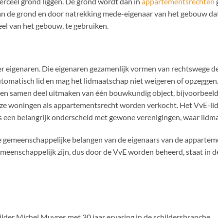
erceel grond liggen. De grond wordt dan in
appartementsrechten
g
 de grond en door natrekking mede-eigenaar van het gebouw dat 
deel van het gebouw, te gebruiken.
 eigenaren. Die eigenaren gezamenlijk vormen van rechtswege de
omatisch lid en mag het lidmaatschap niet weigeren of opzeggen.
en samen deel uitmaken van één bouwkundig object, bijvoorbeel
ze woningen als appartementsrecht worden verkocht. Het VvE-li
s een belangrijk onderscheid met gewone verenigingen, waar lidmaat
de gemeenschappelijke belangen van de eigenaars van de apparteme
enschappelijk zijn, dus door de VvE worden beheerd, staat in de
der Michel Muyres met 30 jaar ervaring in de schildersbranche