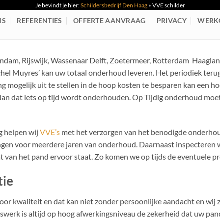
Je bevindt je hier:
Schildersbedrijf Den Haag
»
VVE schilder
NS
REFERENTIES
OFFERTE AANVRAAG
PRIVACY
WERK
dam, Rijswijk, Wassenaar Delft, Zoetermeer, Rotterdam Haagland
chel Muyres’ kan uw totaal onderhoud leveren. Het periodiek te
ng mogelijk uit te stellen in de hoop kosten te besparen kan een ho
an dat iets op tijd wordt onderhouden. Op Tijdig onderhoud moet
g helpen wij
VVE’s
met het verzorgen van het benodigde onderhoud
ngen voor meerdere jaren van onderhoud. Daarnaast inspecteren wi
t van het pand ervoor staat. Zo komen we op tijds de eventuele p
tie
oor kwaliteit en dat kan niet zonder persoonlijke aandacht en wij 
werk is altijd op hoog afwerkingsniveau de zekerheid dat uw pa