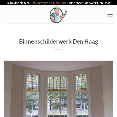
Je bevindt je hier:
Schildersbedrijf Den Haag
»
Binnenschilderwerk Den Haag
Ga
naar
inhoud
Binnenschilderwerk Den Haag