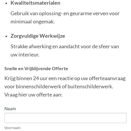
Kwaliteitsmaterialen
Gebruik van oplossing- en geurarme verven voor
minimaal ongemak.
Zorgvuldige Werkwijze
Strakke afwerking en aandacht voor de sfeer van
uw interieur.
Snelle en Vrijblijvende Offerte
Krijg binnen 24 uur een reactie op uw offerteaanvraag
voor binnenschilderwerk of buitenschilderwerk.
Vraag hier uw offerte aan:
OFFERTE
Naam
AANVRAGEN
VRIJBLIJVEND
Voornaam
EN