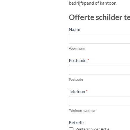
bedrijfspand of kantoor.
Offerte schilder 
OFFERTE
Naam
AANVRAGEN
VRIJBLIJVEND
Voornaam
EN
KOSTENLOOS
Postcode
*
Postcode
Telefoon
*
Telefoon nummer
Betreft:
Winterschilder Actie!