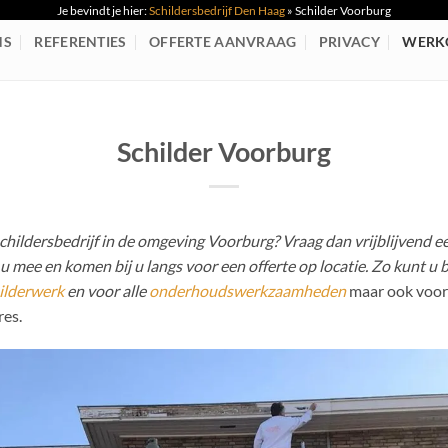
Je bevindt je hier:
Schildersbedrijf Den Haag
»
Schilder Voorburg
NS
REFERENTIES
OFFERTE AANVRAAG
PRIVACY
WERK
Schilder Voorburg
hildersbedrijf in de omgeving Voorburg? Vraag dan vrijblijvend een
 mee en komen bij u langs voor een offerte op locatie. Zo kunt u b
ilderwerk
en voor alle
onderhoudswerkzaamheden
maar ook voo
res.