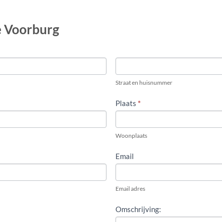
te Voorburg
Straat en huisnummer
Plaats
*
Woonplaats
Email
Email adres
Omschrijving: