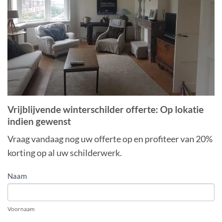
Vrijblijvende winterschilder offerte: Op lokatie
indien gewenst
Vraag vandaag nog uw offerte op en profiteer van 20%
korting op al uw schilderwerk.
OFFERTE
Naam
AANVRAGEN
VRIJBLIJVEND
Voornaam
EN