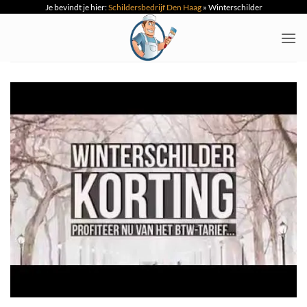
Je bevindt je hier:
Schildersbedrijf Den Haag
»
Winterschilder
Ga
naar
inhoud