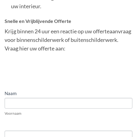
uw interieur.
Snelle en Vrijblijvende Offerte
Krijg binnen 24 uur een reactie op uw offerteaanvraag
voor binnenschilderwerk of buitenschilderwerk.
Vraag hier uw offerte aan:
OFFERTE
Naam
AANVRAGEN
VRIJBLIJVEND
Voornaam
EN
KOSTENLOOS