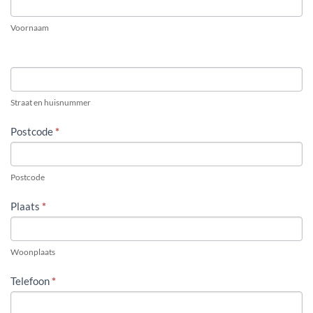
VRIJBLIJVEND
Voornaam
EN
KOSTENLOOS
Straat en huisnummer
Postcode
*
Postcode
Plaats
*
Woonplaats
Telefoon
*