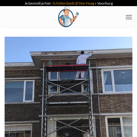
Je bevindt je hier:
Schildersbedrijf Den Haag
»
Voorburg
Ga
naar
inhoud