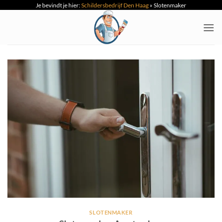
Je bevindt je hier:
Schildersbedrijf Den Haag
»
Slotenmaker
Ga
naar
inhoud
SLOTENMAKER