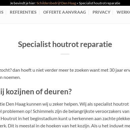
Je bevindt je hier:
Schildersbedrijf Den Haag
»
Specialist houtrot reparatie
NS
REFERENTIES
OFFERTE AANVRAAG
PRIVACY
WERK
Specialist houtrot reparatie
zocht? dan hoeft u niet verder meer te zoeken want met 30 jaar erv
an noemen.
ij kozijnen of deuren?
ratie Den Haag kunnen wij u zeker helpen.
Wij als specialist houtrot
l problemen op! Schimmels zijn de belangrijkste veroorzakers van
. Houtrot in het beginstadium kunt u herkennen aan zachte plekke
erk. Dit is meestal in de hoeken van het kozijn. Als u het induwt me