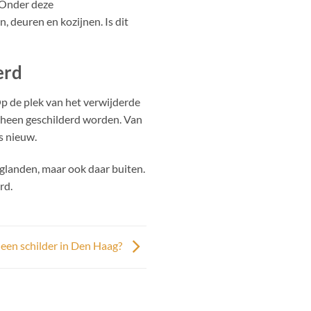
 Onder deze
 deuren en kozijnen. Is dit
erd
Op de plek van het verwijderde
rheen geschilderd worden. Van
s nieuw.
aglanden, maar ook daar buiten.
rd.
 een schilder in Den Haag?