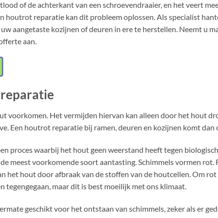
tlood of de achterkant van een schroevendraaier, en het veert mee
Een houtrot reparatie kan dit probleem oplossen. Als specialist han
uw aangetaste kozijnen of deuren in ere te herstellen. Neemt u ma
offerte aan.
 reparatie
out voorkomen. Het vermijden hiervan kan alleen door het hout dro
e. Een houtrot reparatie bij ramen, deuren en kozijnen komt dan 
 een proces waarbij het hout geen weerstand heeft tegen biologisc
de meest voorkomende soort aantasting. Schimmels vormen rot. Ro
n het hout door afbraak van de stoffen van de houtcellen. Om ro
tegengegaan, maar dit is best moeilijk met ons klimaat.
ermate geschikt voor het ontstaan van schimmels, zeker als er ge