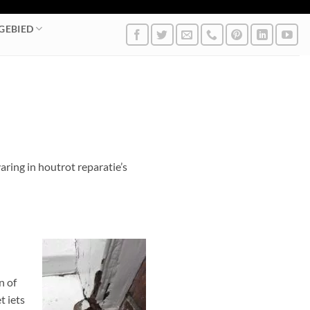
GEBIED
aring in houtrot reparatie’s
n of
t iets