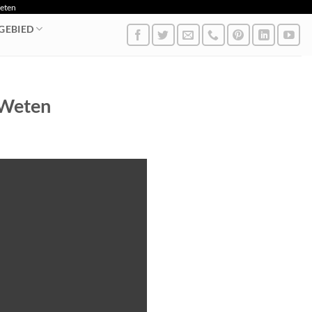
Weten
GEBIED
 Weten