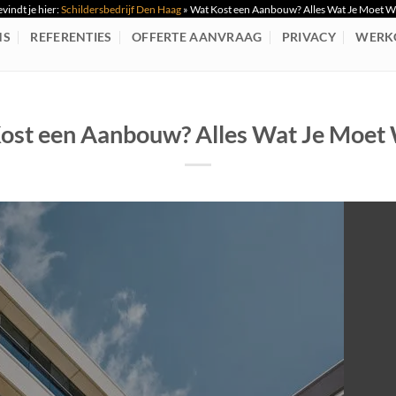
evindt je hier:
Schildersbedrijf Den Haag
»
Wat Kost een Aanbouw? Alles Wat Je Moet 
NS
REFERENTIES
OFFERTE AANVRAAG
PRIVACY
WERK
ost een Aanbouw? Alles Wat Je Moet